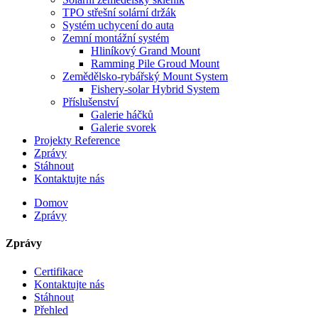
TPO střešní solární držák
Systém uchycení do auta
Zemní montážní systém
Hliníkový Grand Mount
Ramming Pile Groud Mount
Zemědělsko-rybářský Mount System
Fishery-solar Hybrid System
Příslušenství
Galerie háčků
Galerie svorek
Projekty Reference
Zprávy
Stáhnout
Kontaktujte nás
Domov
Zprávy
Zprávy
Certifikace
Kontaktujte nás
Stáhnout
Přehled