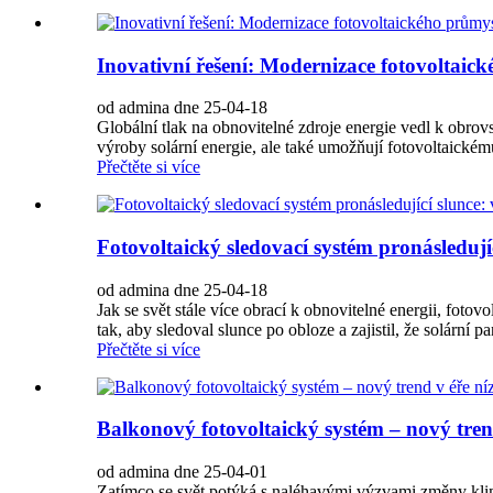
Inovativní řešení: Modernizace fotovoltaic
od admina dne 25-04-18
Globální tlak na obnovitelné zdroje energie vedl k obrov
výroby solární energie, ale také umožňují fotovoltaick
Přečtěte si více
Fotovoltaický sledovací systém pronásledují
od admina dne 25-04-18
Jak se svět stále více obrací k obnovitelné energii, fotov
tak, aby sledoval slunce po obloze a zajistil, že solární 
Přečtěte si více
Balkonový fotovoltaický systém – nový tren
od admina dne 25-04-01
Zatímco se svět potýká s naléhavými výzvami změny klimat