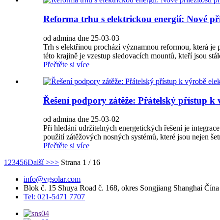
Reforma trhu s elektrickou energií: Nové pří
od admina dne 25-03-03
Trh s elektřinou prochází významnou reformou, která je p
této krajině je vzestup sledovacích mountů, kteří jsou stál
Přečtěte si více
Řešení podpory zátěže: Přátelský přístup k v
od admina dne 25-03-02
Při hledání udržitelných energetických řešení je integrace 
použití zátěžových nosných systémů, které jsou nejen šetr
Přečtěte si více
1
2
3
4
5
6
Další >
>>
Strana 1 / 16
info@vgsolar.com
Blok č. 15 Shuya Road č. 168, okres Songjiang Shanghai Čína
Tel: 021-5471 7707