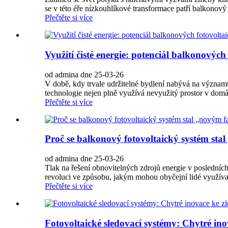
se v této éře nízkouhlíkové transformace patří balkonový 
Přečtěte si více
Využití čisté energie: potenciál balkonovýc
od admina dne 25-03-26
V době, kdy trvale udržitelné bydlení nabývá na významu
technologie nejen plně využívá nevyužitý prostor v domác
Přečtěte si více
Proč se balkonový fotovoltaický systém sta
od admina dne 25-03-26
Tlak na řešení obnovitelných zdrojů energie v posledních 
revoluci ve způsobu, jakým mohou obyčejní lidé využívat e
Přečtěte si více
Fotovoltaické sledovací systémy: Chytré inov