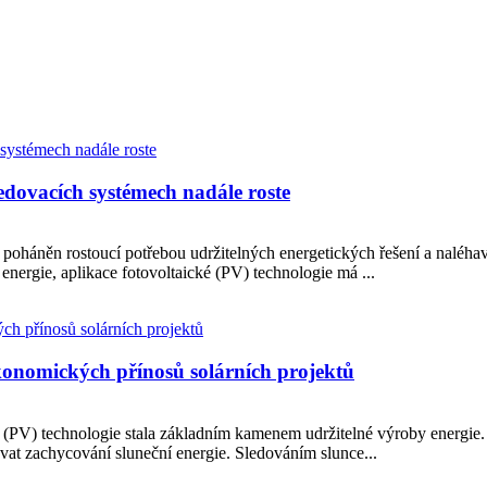
edovacích systémech nadále roste
je poháněn rostoucí potřebou udržitelných energetických řešení a nal
é energie, aplikace fotovoltaické (PV) technologie má ...
ekonomických přínosů solárních projektů
á (PV) technologie stala základním kamenem udržitelné výroby energie.
vat zachycování sluneční energie. Sledováním slunce...