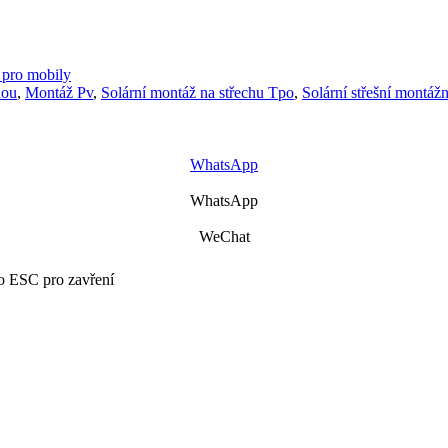
pro mobily
hou
,
Montáž Pv
,
Solární montáž na střechu Tpo
,
Solární střešní montáž
WhatsApp
WhatsApp
WeChat
bo ESC pro zavření