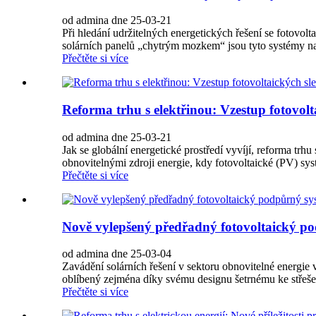
od admina dne 25-03-21
Při hledání udržitelných energetických řešení se fotovo
solárních panelů „chytrým mozkem“ jsou tyto systémy na
Přečtěte si více
Reforma trhu s elektřinou: Vzestup fotovolt
od admina dne 25-03-21
Jak se globální energetické prostředí vyvíjí, reforma trhu 
obnovitelnými zdroji energie, kdy fotovoltaické (PV) sys
Přečtěte si více
Nově vylepšený předřadný fotovoltaický po
od admina dne 25-03-04
Zavádění solárních řešení v sektoru obnovitelné energie 
oblíbený zejména díky svému designu šetrnému ke střeše,
Přečtěte si více