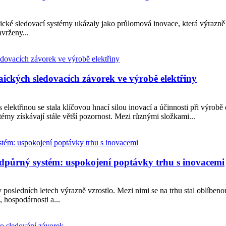
ltaické sledovací systémy ukázaly jako průlomová inovace, která výrazn
vrženy...
aických sledovacích závorek ve výrobě elektřiny
s elektřinou se stala klíčovou hnací silou inovací a účinnosti při výrobě 
témy získávají stále větší pozornost. Mezi různými složkami...
dpůrný systém: uspokojení poptávky trhu s inovacemi
v posledních letech výrazně vzrostlo. Mezi nimi se na trhu stal oblíbe
 hospodárnosti a...