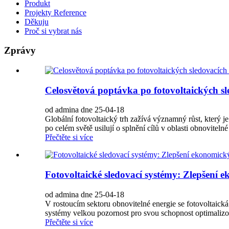
Produkt
Projekty Reference
Děkuju
Proč si vybrat nás
Zprávy
Celosvětová poptávka po fotovoltaických sl
od admina dne 25-04-18
Globální fotovoltaický trh zažívá významný růst, který 
po celém světě usilují o splnění cílů v oblasti obnoviteln
Přečtěte si více
Fotovoltaické sledovací systémy: Zlepšení 
od admina dne 25-04-18
V rostoucím sektoru obnovitelné energie se fotovoltaick
systémy velkou pozornost pro svou schopnost optimalizo
Přečtěte si více