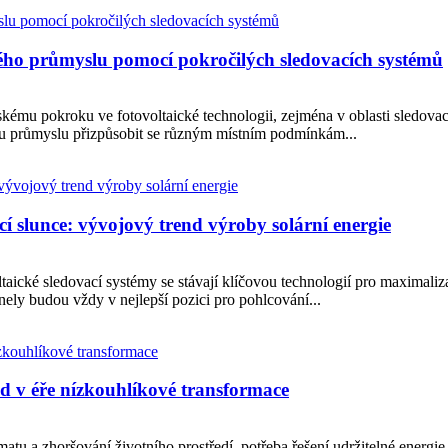
kého průmyslu pomocí pokročilých sledovacích systémů
skému pokroku ve fotovoltaické technologii, zejména v oblasti sledovací
ému průmyslu přizpůsobit se různým místním podmínkám...
cí slunce: vývojový trend výroby solární energie
oltaické sledovací systémy se stávají klíčovou technologií pro maximaliz
panely budou vždy v nejlepší pozici pro pohlcování...
d v éře nízkouhlíkové transformace
u a zhoršování životního prostředí, potřeba řešení udržitelné energie 