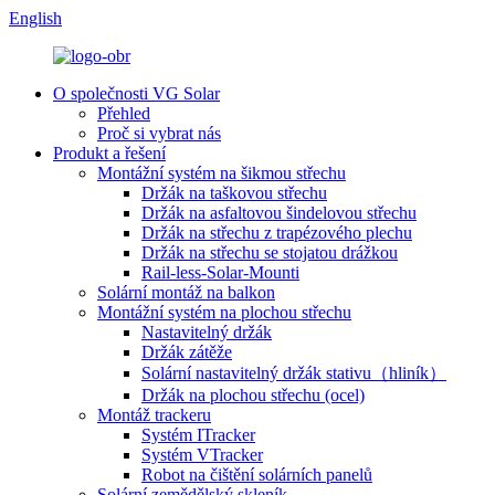
English
O společnosti VG Solar
Přehled
Proč si vybrat nás
Produkt a řešení
Montážní systém na šikmou střechu
Držák na taškovou střechu
Držák na asfaltovou šindelovou střechu
Držák na střechu z trapézového plechu
Držák na střechu se stojatou drážkou
Rail-less-Solar-Mounti
Solární montáž na balkon
Montážní systém na plochou střechu
Nastavitelný držák
Držák zátěže
Solární nastavitelný držák stativu（hliník）
Držák na plochou střechu (ocel)
Montáž trackeru
Systém ITracker
Systém VTracker
Robot na čištění solárních panelů
Solární zemědělský skleník